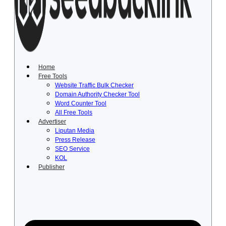
Lewati
ke
konten
Home
Free Tools
Website Traffic Bulk Checker
Domain Authority Checker Tool
Word Counter Tool
All Free Tools
Advertiser
Liputan Media
Press Release
SEO Service
KOL
Publisher