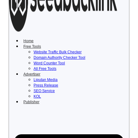
Lewati
ke
konten
Home
Free Tools
Website Traffic Bulk Checker
Domain Authority Checker Tool
Word Counter Tool
All Free Tools
Advertiser
Liputan Media
Press Release
SEO Service
KOL
Publisher