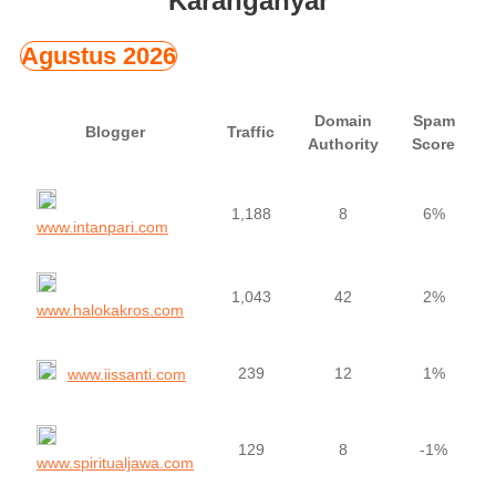
Karanganyar
Agustus 2026
Domain
Spam
Blogger
Traffic
Authority
Score
1,188
8
6%
www.intanpari.com
1,043
42
2%
www.halokakros.com
239
12
1%
www.iissanti.com
129
8
-1%
www.spiritualjawa.com