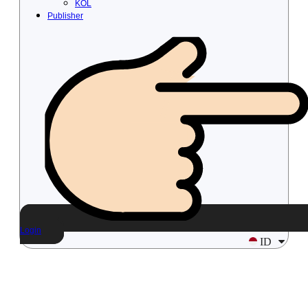
KOL
Publisher
Login
ID