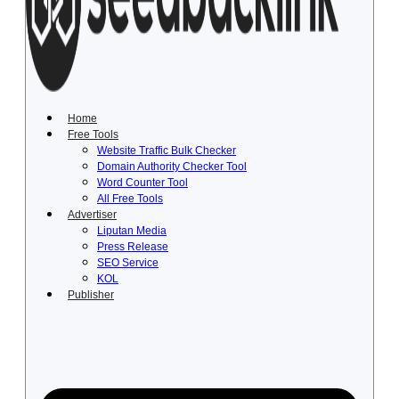
Lewati
ke
konten
Home
Free Tools
Website Traffic Bulk Checker
Domain Authority Checker Tool
Word Counter Tool
All Free Tools
Advertiser
Liputan Media
Press Release
SEO Service
KOL
Publisher