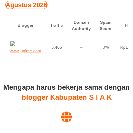
Agustus 2026
Domain
Spam
Blogger
Traffic
Har
Authority
Score
5,405
–
0%
Rp150
www.jualme.com
Mengapa harus bekerja sama dengan
blogger Kabupaten S I A K