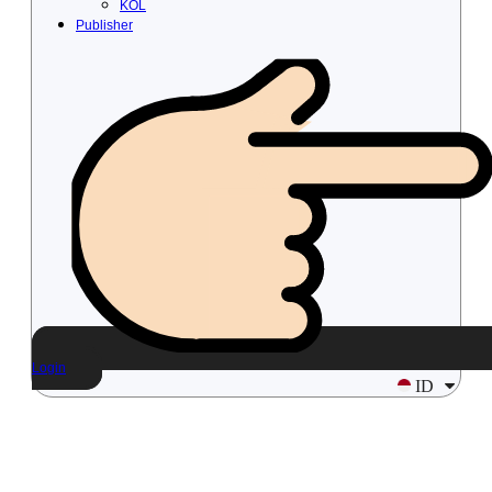
KOL
Publisher
Login
ID