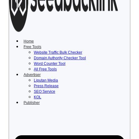
Lewati
ke
konten
Home
Free Tools
Website Traffic Bulk Checker
Domain Authority Checker Tool
Word Counter Tool
All Free Tools
Advertiser
Liputan Media
Press Release
SEO Service
KOL
Publisher