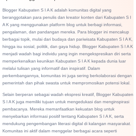
Blogger Kabupaten S I A K adalah komunitas digital yang
beranggotakan para penulis dan kreator konten dari Kabupaten S I
A K yang menggunakan platform blog untuk berbagi informasi,
pengalaman, dan pandangan mereka. Para blogger ini mencakup
berbagai topik, mulai dari budaya dan pariwisata Kabupaten S I A K,
hingga isu sosial, politik, dan gaya hidup. Blogger Kabupaten S I A K
menjadi wadah bagi individu yang ingin mengekspresikan diri serta
memperkenalkan keunikan Kabupaten S I A K kepada dunia luar
melalui tulisan yang informatif dan inspiratif. Dalam
perkembangannya, komunitas ini juga sering berkolaborasi dengan
pemerintah dan pihak swasta untuk mempromosikan potensi lokal.
Selain berperan sebagai wadah ekspresi kreatif, Blogger Kabupaten
S I A K juga memiliki tujuan untuk mengedukasi dan menginspirasi
pembacanya. Mereka memanfaatkan kekuatan blog untuk
menyebarkan informasi positif tentang Kabupaten S I A K, serta
mendukung pengembangan literasi digital di kalangan masyarakat.
Komunitas ini aktif dalam menggelar berbagai acara seperti