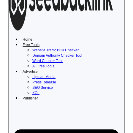
Lewati
ke
konten
Home
Free Tools
Website Traffic Bulk Checker
Domain Authority Checker Tool
Word Counter Tool
All Free Tools
Advertiser
Liputan Media
Press Release
SEO Service
KOL
Publisher