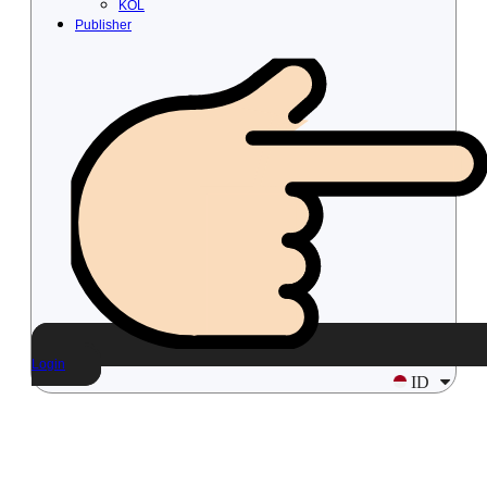
KOL
Publisher
Login
ID