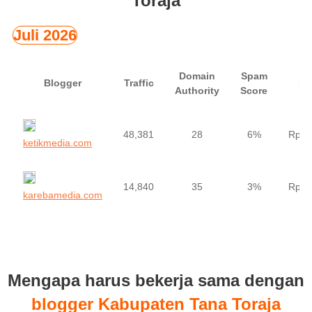
Toraja
Juli 2026
Domain
Spam
Blogger
Traffic
Ha
Authority
Score
48,381
28
6%
Rp20
ketikmedia.com
14,840
35
3%
Rp15
karebamedia.com
Mengapa harus bekerja sama dengan
blogger Kabupaten Tana Toraja