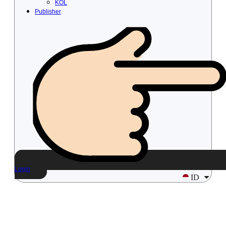
KOL
Publisher
Login
ID