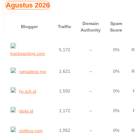
Agustus 2026
Domain
Spam
Blogger
Traffic
H
Authority
Score
5,172
–
0%
Rp2
trackpacking.com
1,621
–
0%
Rp2
ratnadewi.me
1,592
–
0%
Rp
fyi.sch.id
1,172
–
0%
Rp
idola.id
1,052
–
0%
Rp3
cicifera.com