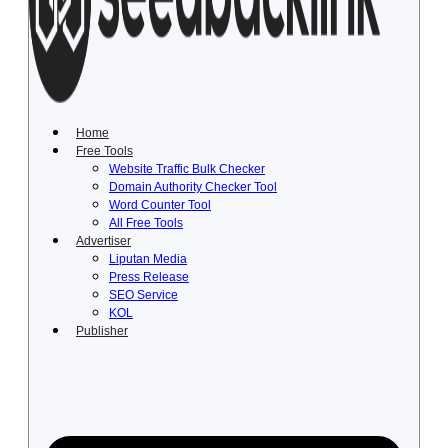
Lewati
ke
konten
Home
Free Tools
Website Traffic Bulk Checker
Domain Authority Checker Tool
Word Counter Tool
All Free Tools
Advertiser
Liputan Media
Press Release
SEO Service
KOL
Publisher