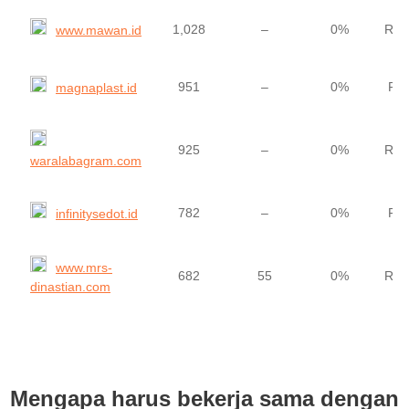
1,028
–
0%
Rp5
www.mawan.id
951
–
0%
Rp
magnaplast.id
925
–
0%
Rp1
waralabagram.com
782
–
0%
Rp
infinitysedot.id
www.mrs-
682
55
0%
Rp2
dinastian.com
Mengapa harus bekerja sama dengan