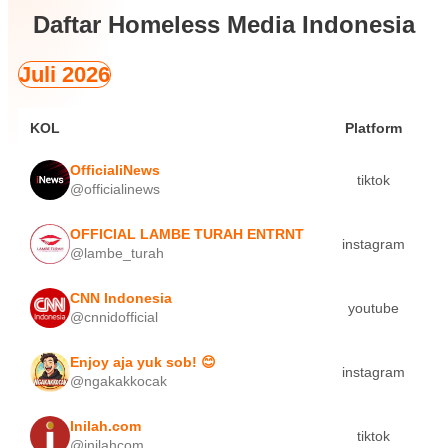
Daftar Homeless Media Indonesia
Juli 2026
KOL
Platform
OfficialiNews
tiktok
2.
@officialinews
OFFICIAL LAMBE TURAH ENTRNT
instagram
0.
@lambe_turah
CNN Indonesia
youtube
0.
@cnnidofficial
Enjoy aja yuk sob! 😊
instagram
0.
@ngakakkocak
Inilah.com
tiktok
1.
@inilahcom