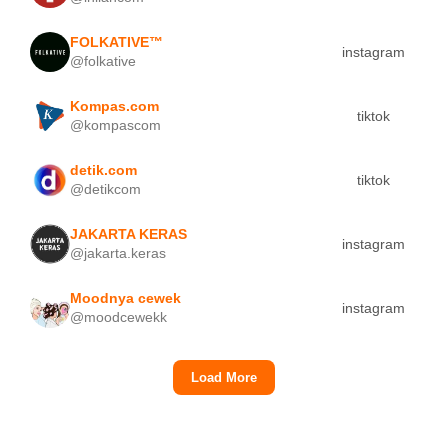
FOLKATIVE™
instagram
3.
@folkative
Kompas.com
tiktok
2.
@kompascom
detik.com
tiktok
0.
@detikcom
JAKARTA KERAS
instagram
2.
@jakarta.keras
Moodnya cewek
instagram
1.
@moodcewekk
Load More