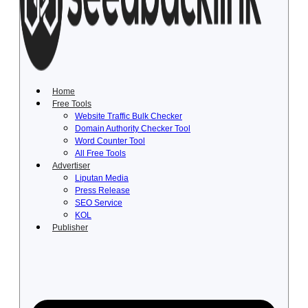
Lewati
ke
konten
Home
Free Tools
Website Traffic Bulk Checker
Domain Authority Checker Tool
Word Counter Tool
All Free Tools
Advertiser
Liputan Media
Press Release
SEO Service
KOL
Publisher