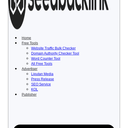
Lewati
ke
konten
Home
Free Tools
Website Traffic Bulk Checker
Domain Authority Checker Tool
Word Counter Tool
All Free Tools
Advertiser
Liputan Media
Press Release
SEO Service
KOL
Publisher