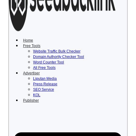
Lewati
ke
konten
Home
Free Tools
Website Traffic Bulk Checker
Domain Authority Checker Tool
Word Counter Tool
All Free Tools
Advertiser
Liputan Media
Press Release
SEO Service
KOL
Publisher