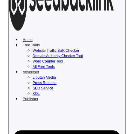
Lewati
ke
konten
Home
Free Tools
Website Traffic Bulk Checker
Domain Authority Checker Tool
Word Counter Tool
All Free Tools
Advertiser
Liputan Media
Press Release
SEO Service
KOL
Publisher