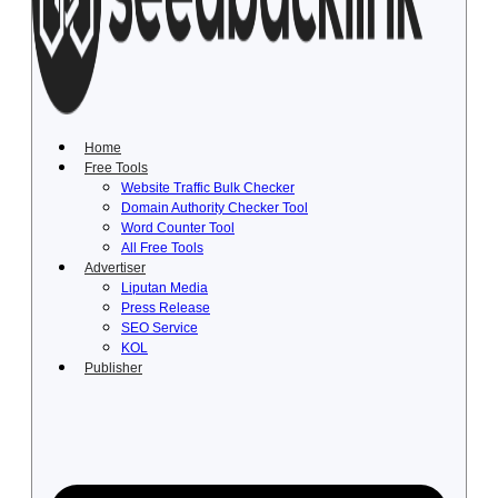
Lewati
ke
konten
Home
Free Tools
Website Traffic Bulk Checker
Domain Authority Checker Tool
Word Counter Tool
All Free Tools
Advertiser
Liputan Media
Press Release
SEO Service
KOL
Publisher