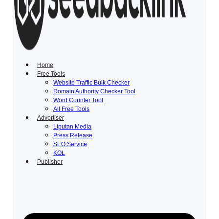
Lewati
ke
konten
Home
Free Tools
Website Traffic Bulk Checker
Domain Authority Checker Tool
Word Counter Tool
All Free Tools
Advertiser
Liputan Media
Press Release
SEO Service
KOL
Publisher