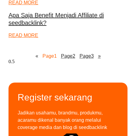
READ MORE
Apa Saja Benefit Menjadi Affiliate di
seedbacklink?
READ MORE
«
Page
1
Page
2
Page
3
»
Register sekarang
Jadikan usahamu, brandmu, produkmu,
acaramu dikenal banyak orang melalui
coverage media dan blog di seedbacklink