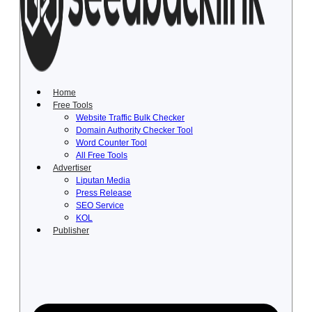
Lewati
ke
konten
Home
Free Tools
Website Traffic Bulk Checker
Domain Authority Checker Tool
Word Counter Tool
All Free Tools
Advertiser
Liputan Media
Press Release
SEO Service
KOL
Publisher