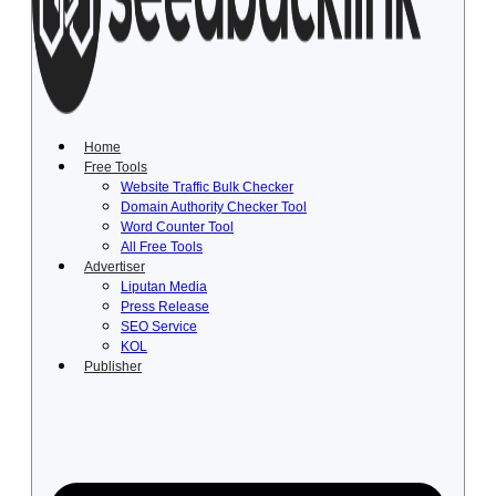
Lewati
ke
konten
Home
Free Tools
Website Traffic Bulk Checker
Domain Authority Checker Tool
Word Counter Tool
All Free Tools
Advertiser
Liputan Media
Press Release
SEO Service
KOL
Publisher