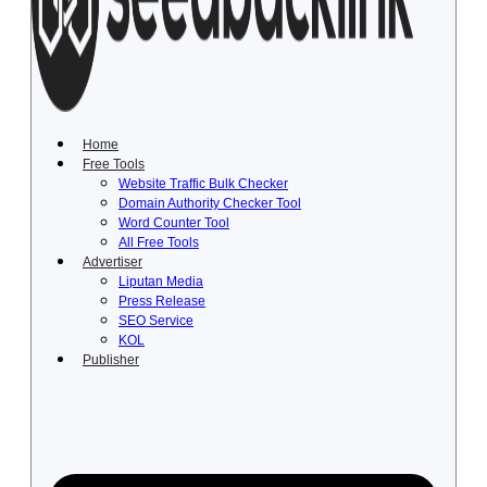
Lewati
ke
konten
Home
Free Tools
Website Traffic Bulk Checker
Domain Authority Checker Tool
Word Counter Tool
All Free Tools
Advertiser
Liputan Media
Press Release
SEO Service
KOL
Publisher