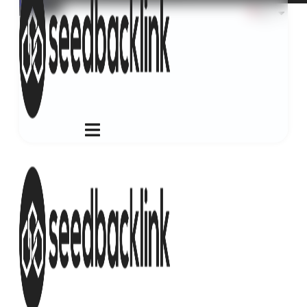
Login
ID