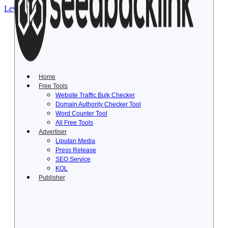
Lewati ke konten
Home
Free Tools
Website Traffic Bulk Checker
Domain Authority Checker Tool
Word Counter Tool
All Free Tools
Advertiser
Liputan Media
Press Release
SEO Service
KOL
Publisher