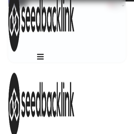
Login
ID