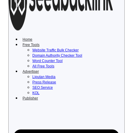
Lewati
ke
konten
Home
Free Tools
Website Traffic Bulk Checker
Domain Authority Checker Tool
Word Counter Tool
All Free Tools
Advertiser
Liputan Media
Press Release
SEO Service
KOL
Publisher