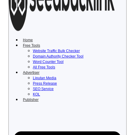
Lewati
ke
konten
Home
Free Tools
Website Traffic Bulk Checker
Domain Authority Checker Tool
Word Counter Tool
All Free Tools
Advertiser
Liputan Media
Press Release
SEO Service
KOL
Publisher