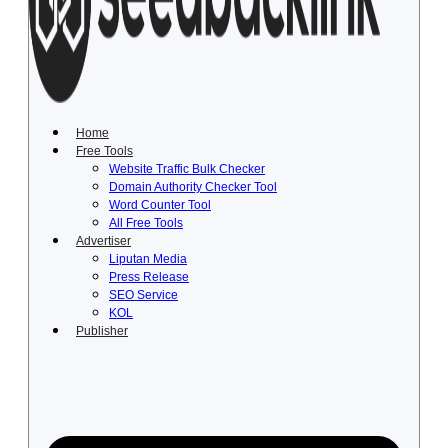
Lewati
ke
konten
Home
Free Tools
Website Traffic Bulk Checker
Domain Authority Checker Tool
Word Counter Tool
All Free Tools
Advertiser
Liputan Media
Press Release
SEO Service
KOL
Publisher