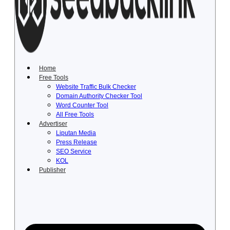
Lewati
ke
konten
Home
Free Tools
Website Traffic Bulk Checker
Domain Authority Checker Tool
Word Counter Tool
All Free Tools
Advertiser
Liputan Media
Press Release
SEO Service
KOL
Publisher