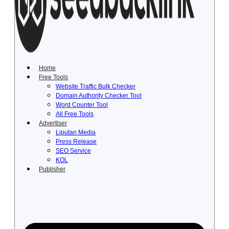
Lewati
ke
konten
Home
Free Tools
Website Traffic Bulk Checker
Domain Authority Checker Tool
Word Counter Tool
All Free Tools
Advertiser
Liputan Media
Press Release
SEO Service
KOL
Publisher